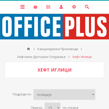
Канцелариски Производи
Хефталки Дупчалки Спојување
Хефт Иглици
ХЕФТ ИГЛИЦИ
Подреди по
Приказ
по страна