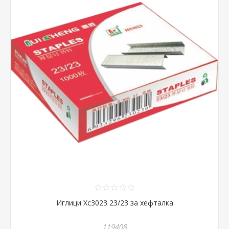
Иглици Хс3023 23/23 за хефталка
119408