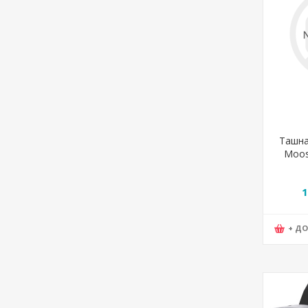
Ташна
Moos
61251
1
+ Д