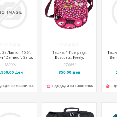
 За Лаптоп 15.6",
Ташна, 1 Преграда,
Ташна
n "Damero", Safta,
Busquets, Freely,
Bene
50461, 40*27*4цм
17.639.09380,
6125
380901
274491
11,2*18*2цм
.950,00 ден
850,00 ден
ОДАДИ ВО КОШНИЧКА
+ ДОДАДИ ВО КОШНИЧКА
+ 