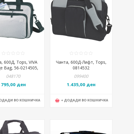
, 600Д, Tops, VIVA
Чанта, 600Д-Лифт, Tops,
ge Bag, 56-0214505,
0814532
*11цм, Сива / Црна
048170
099400
795,00 ден
1.435,00 ден
ДОДАДИ ВО КОШНИЧКА
+ ДОДАДИ ВО КОШНИЧКА