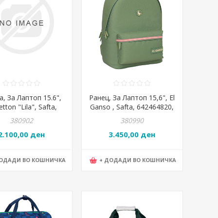
, За Лаптоп 15.6",
Ранец, За Лаптоп 15,6", El
tton "Lila", Safta,
Ganso , Safta, 642464820,
51461, 40*27*4цм
31*44*18цм, Маслинеста
380902
380990
2.100,00 ден
3.450,00 ден
ДОДАДИ ВО КОШНИЧКА
+ ДОДАДИ ВО КОШНИЧКА