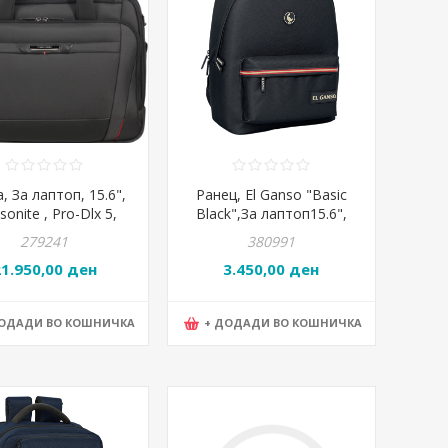
, За лаптоп, 15.6",
Ранец, El Ganso "Basic
onite , Pro-Dlx 5,
Black",За лаптоп15.6",
2/1041,42*30,5*15/20цм,Црна
Safta, 642463820,
279241
380991
31*44*18цм,Црна
21.950,00 ден
3.450,00 ден
ДОДАДИ ВО КОШНИЧКА
+ ДОДАДИ ВО КОШНИЧКА