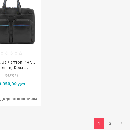
 За Лаптоп, 14", 3
тенти, Кожна,
dro, CA6105B2V/N,
358811
*27*7цм, Црна
0.950,00 ден
ОДАДИ ВО КОШНИЧКА
1
2