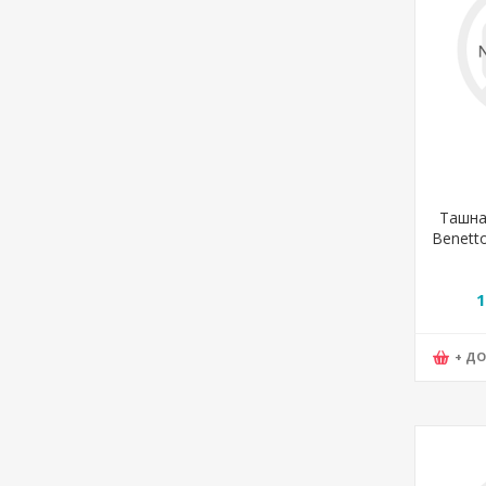
Ташна,
Benetto
6125
1
+ Д