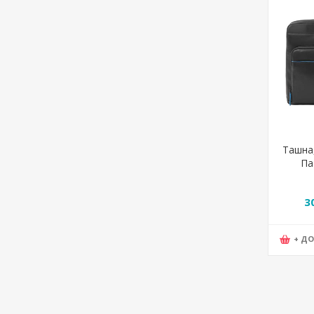
Ташна,
Па
Piqua
37
3
+ Д