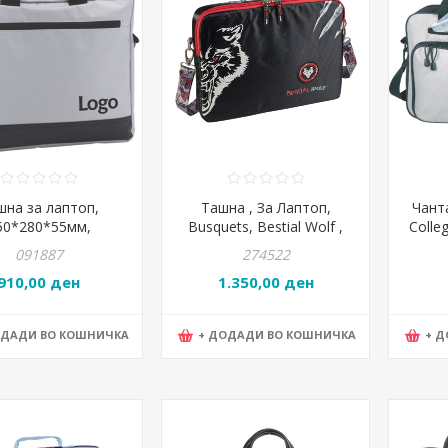
шна за лаптоп,
Ташна , За Лаптоп,
Чанта
50*280*55мм,
Busquets, Bestial Wolf ,
Colle
тер, Anda Present,
18.771.05250, 39*30*6цм
40*30
091887
274522
31838-77, Сива
910,00 ден
1.350,00 ден
ОДАДИ ВО КОШНИЧКА
+ ДОДАДИ ВО КОШНИЧКА
+ 