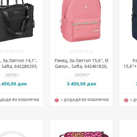
 За Лаптоп 14,1",
Ранец, За Лаптоп 15,6", El
Ра
Safta, 642286293,
Ganso , Safta, 642461820,
15,6"+
31*17цм, Црна
31*44*18цм, Розева
64220
380961
380997
.450,00 ден
3.450,00 ден
ОДАДИ ВО КОШНИЧКА
+ ДОДАДИ ВО КОШНИЧКА
+ 