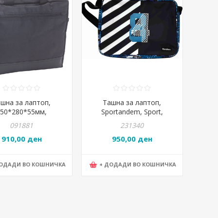
шна за лаптоп,
Ташна за лаптоп,
350*280*55мм,
Sportandem, Sport,
тер, Anda Present,
228176, 38*28*6цм,
091881
231340
731838-10, Црна
Црна-сина
910,00 ден
950,00 ден
ДОДАДИ ВО КОШНИЧКА
+ ДОДАДИ ВО КОШНИЧКА