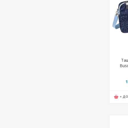
Таш
Busq
Plan
1
+ Д