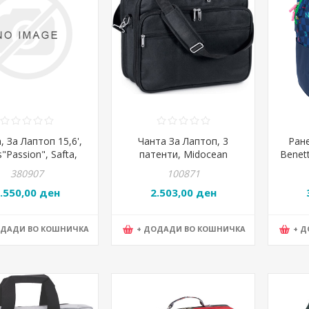
, За Лаптоп 15,6',
Чанта За Лаптоп, 3
Ране
"Passion", Safta,
патенти, Midocean
Benet
8461, 40*27*4цм,
Brands, IT2760-03,
6125
380907
100871
Розева
39*31.5*14цм, Црна
.550,00 ден
2.503,00 ден
ОДАДИ ВО КОШНИЧКА
+ ДОДАДИ ВО КОШНИЧКА
+ 