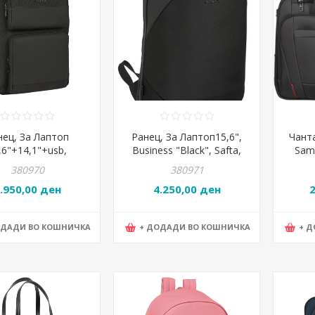
нец, За Лаптоп
Ранец, За Лаптоп15,6",
Чанта
,6"+14,1"+usb,
Business "Black", Safta,
Sams
siness, Safta,
642200834, 30*44*16цм,
10635
380970
380971
0377, 31*44*13цм,
Црна
.950,00 ден
4.250,00 ден
Црна
ОДАДИ ВО КОШНИЧКА
+ ДОДАДИ ВО КОШНИЧКА
+ 