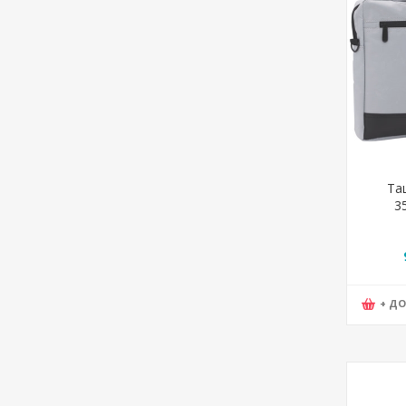
Та
3
Полиес
AP7
+ Д