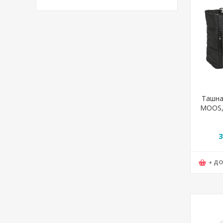
Ташна,
MOOS, 
54*
3
+ Д