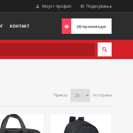
Мојот профил
Подесувања
ОГ
КОНТАКТ
(0)
производи
Приказ
по страна