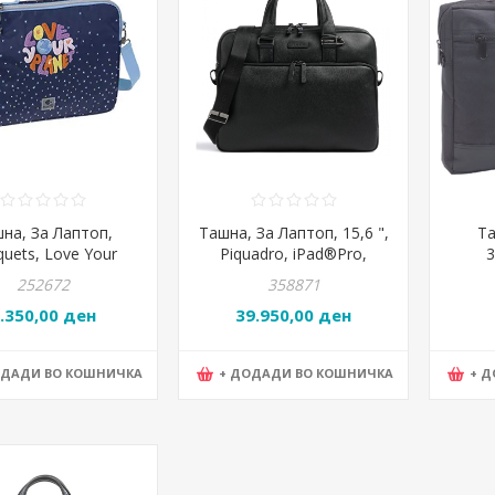
на, За Лаптоп,
Ташна, За Лаптоп, 15,6 ",
Та
uets, Love Your
Piquadro, iPad®Pro,
et, 18.050.09600
CA3339MOS/N,
Полие
252672
358871
40*30*9цм, Црна
AP
.350,00 ден
39.950,00 ден
ОДАДИ ВО КОШНИЧКА
+ ДОДАДИ ВО КОШНИЧКА
+ 