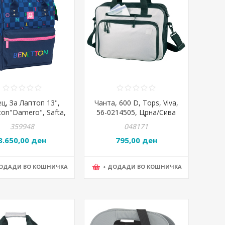
ц, За Лаптоп 13",
Чанта, 600 D, Tops, Viva,
ton"Damero", Safta,
56-0214505, Црна/Сива
50838, 27*40*19цм
359948
048171
3.650,00 ден
795,00 ден
ДОДАДИ ВО КОШНИЧКА
+ ДОДАДИ ВО КОШНИЧКА