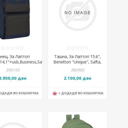
нец, За Лаптоп
Ташна, За Лаптоп 15.6",
14,1"+usb,Business,Safta,
Benetton "Unique", Safta,
1377,31*44*13цм,Темно
612552461, 40*27*4цм
390193
380900
Сина
3.950,00 ден
2.100,00 ден
ДОДАДИ ВО КОШНИЧКА
+ ДОДАДИ ВО КОШНИЧКА