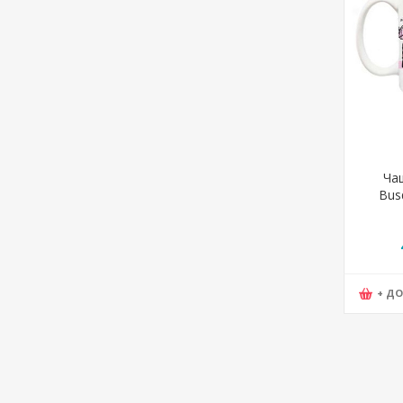
Ча
Busq
+ Д