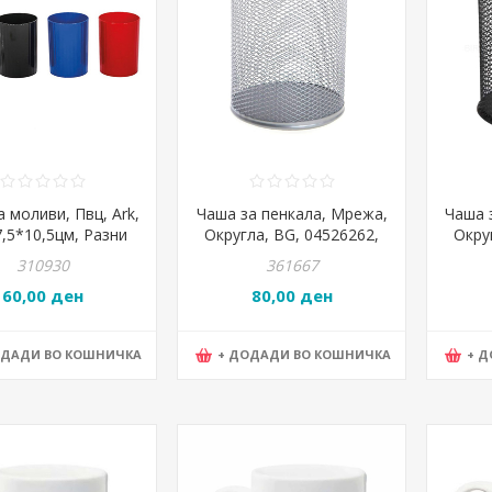
 моливи, Пвц, Ark,
Чаша за пенкала, Мрежа,
Чаша 
7,5*10,5цм, Разни
Округла, BG, 04526262,
Окру
бои
Сребрена
310930
361667
60,00 ден
80,00 ден
ОДАДИ ВО КОШНИЧКА
+ ДОДАДИ ВО КОШНИЧКА
+ 