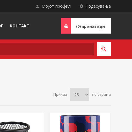
Мојот профил
Подесувања
ОГ
КОНТАКТ
(0)
производи
Приказ
по страна