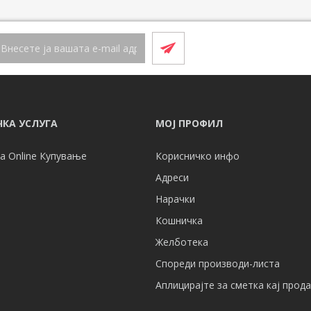
КА УСЛУГА
МОЈ ПРОФИЛ
а Online Купување
Корисничко инфо
Адреси
Нарачки
Кошничка
Желботека
Спореди производи-листа
Аплицирајте за сметка кај прод