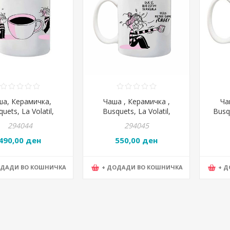
ша, Керамичка,
Чаша , Керамичка ,
Ча
uets, La Volatil,
Busquets, La Volatil,
Busq
27.606.07742
27.606.077430
294044
294045
490,00 ден
550,00 ден
ОДАДИ ВО КОШНИЧКА
+ ДОДАДИ ВО КОШНИЧКА
+ 