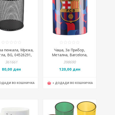
за пенкала, Мрежа,
Чаша, За Прибор,
гла, BG, 04526291,
Метална, Barcelona,
Црна
Statovac, Holdy, 306342
361661
398690
80,00 ден
120,00 ден
ДОДАДИ ВО КОШНИЧКА
+ ДОДАДИ ВО КОШНИЧКА