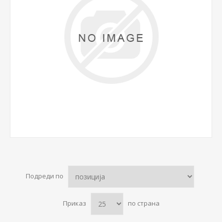
Подреди по
Приказ
по страна